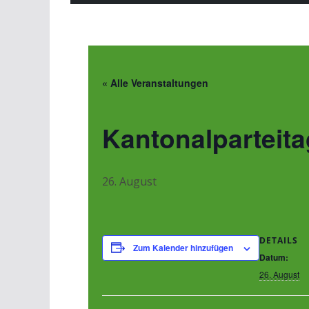
« Alle Veranstaltungen
Kantonalparteita
26. August
DETAILS
Zum Kalender hinzufügen
Datum:
26. August